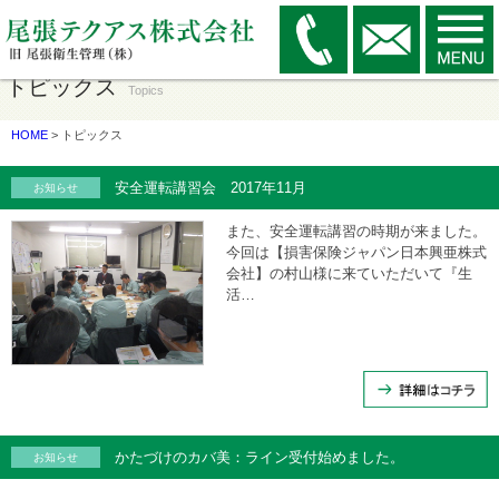
トピックス
Topics
HOME
> トピックス
安全運転講習会 2017年11月
お知らせ
また、安全運転講習の時期が来ました。
今回は【損害保険ジャパン日本興亜株式
会社】の村山様に来ていただいて『生
活…
かたづけのカバ美：ライン受付始めました。
お知らせ