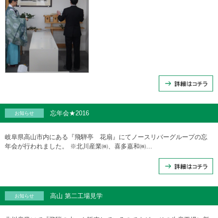
忘年会★2016
お知らせ
岐阜県高山市内にある『飛騨亭 花扇』にてノースリバーグループの忘
年会が行われました。 ※北川産業㈱、喜多嘉和㈱…
高山 第二工場見学
お知らせ